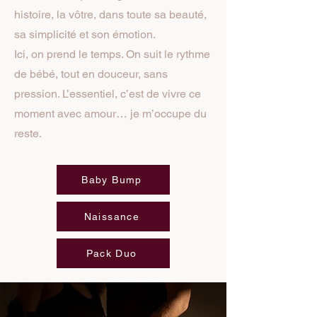
histoire, la vôtre, dans toute sa beauté,
sa simplicité et son émotion.
Ici, on prend le temps. On suit le rythme
de bébé, tout en douceur, sans
pression. L’essentiel, c’est de vivre ce
moment avec amour… je m’occupe du
reste.
Baby Bump
Naissance
Pack Duo