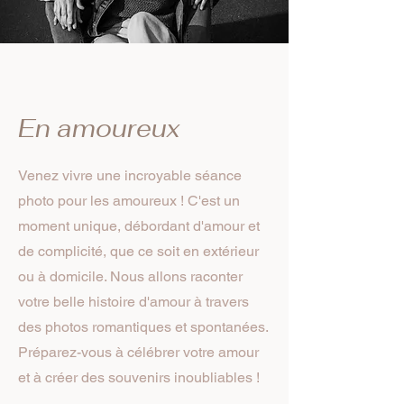
En amoureux
Venez vivre une incroyable séance
photo pour les amoureux ! C'est un
moment unique, débordant d'amour et
de complicité, que ce soit en extérieur
ou à domicile. Nous allons raconter
votre belle histoire d'amour à travers
des photos romantiques et spontanées.
Préparez-vous à célébrer votre amour
et à créer des souvenirs inoubliables !