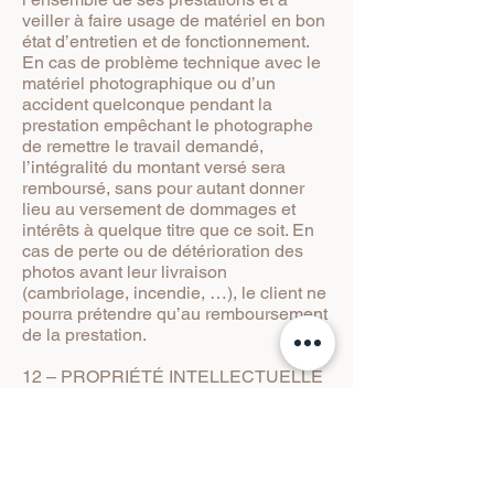
veiller à faire usage de matériel en bon
état d’entretien et de fonctionnement.
En cas de problème technique avec le
matériel photographique ou d’un
accident quelconque pendant la
prestation empêchant le photographe
de remettre le travail demandé,
l’intégralité du montant versé sera
remboursé, sans pour autant donner
lieu au versement de dommages et
intérêts à quelque titre que ce soit. En
cas de perte ou de détérioration des
photos avant leur livraison
(cambriolage, incendie, …), le client ne
pourra prétendre qu’au remboursement
de la prestation.
12 – PROPRIÉTÉ INTELLECTUELLE
12.1 Les photographies constituent des
œuvres de l’esprit, telles que définies
par le code de la propriété
intellectuelle, dont le Photographe est
l’auteur (art. L112-2 CPI). Les