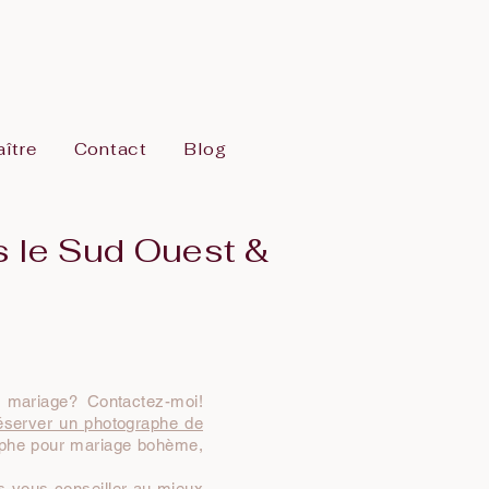
ître
Contact
Blog
s le Sud Ouest &
 mariage? Contactez-moi!
server un photographe de
raphe pour mariage bohème,
is vous conseiller au mieux