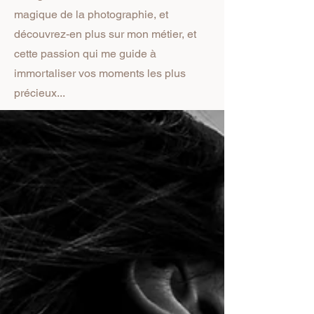
magique de la photographie, et
découvrez-en plus sur mon métier, et
cette passion qui me guide à
immortaliser vos moments les plus
précieux...