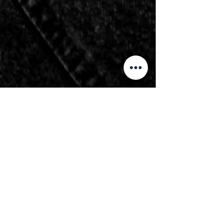
Pourquoi faire une séance
engagement? Et pourquoi
vous allez adorer ça?