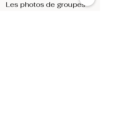
Les photos de groupes
pendant un mariage :
promis, ce n'est pas si
terrible !